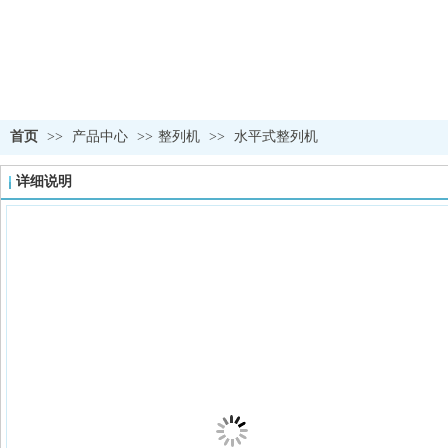
首页
>>
产品中心
>>
整列机
>>
水平式整列机
详细说明