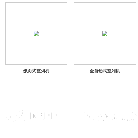
纵向式整列机
全自动式整列机