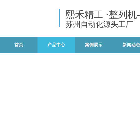
熙禾精工
·整列机
苏州自动化源头工厂
首页
产品中心
案例展示
新闻动态