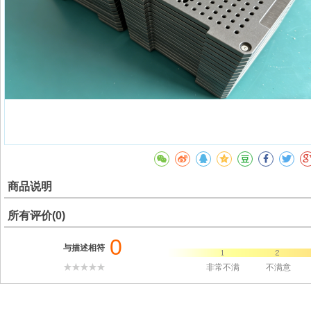
商品说明
所有评价(0)
0
与描述相符
非常不满
不满意