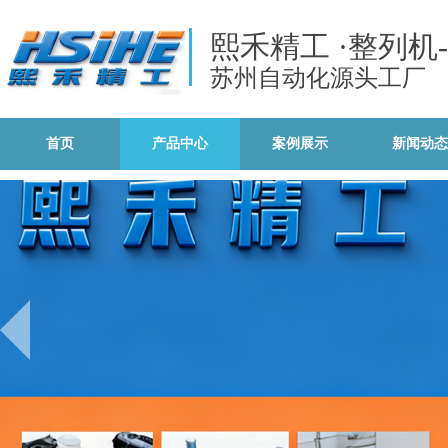
熙禾精工
·整列机
苏州自动化源头工厂
首页
产品中心
案例展示
新闻动态