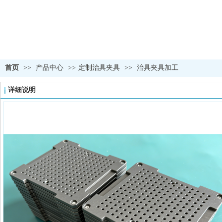
首页
>>
产品中心
>>
定制治具夹具
>>
治具夹具加工
详细说明