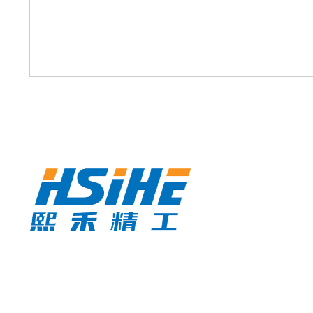
熙禾精工（苏州）有限公司是一家专注于自动化设备和
工装治具的研发、设计、机械零件加工生产与服务的创
新型制造企业，坐落于工业基础雄厚、产业链完善的苏
州地区。公司秉持 “让世界变得更加有序”的发展口号，