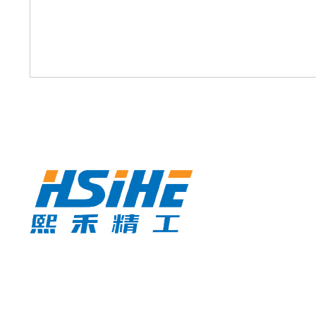
熙禾精工（苏州）有限公司是一家专注于自动化设备和
工装治具的研发、设计、机械零件加工生产与服务的创
新型制造企业，坐落于工业基础雄厚、产业链完善的苏
州地区。公司秉持 “让世界变得更加有序”的发展口号，